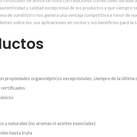
es
certificados
de aceite de oliva con relaciones comerciales duradera
a autenticidad y calidad excepcional de los productos y que siempre
dena de suministro nos genera una ventaja competitiva a favor de nu
ntes sobre los, sus aplicaciones en cocina y sus beneficios para la s
ductos
on propiedades organolépticos excepcionales, siempre de la última
certificados
cánicos
s y naturales (no aromas ni aceites esenciales)
hiles hasta trufa