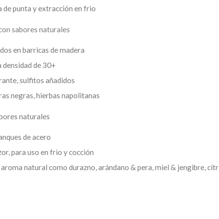
 de punta y extracción en frio
 con sabores naturales
ados en barricas de madera
a densidad de 30+
rante, sulfitos añadidos
as negras, hierbas napolitanas
bores naturales
anques de acero
or, para uso en frio y cocción
 y aroma natural como durazno, arándano & pera, miel & jengibre, cít