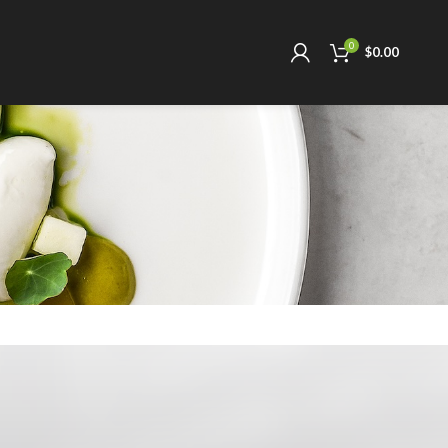
0
$
0.00